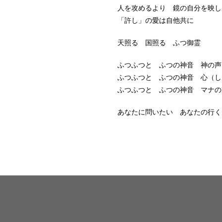
人を攻めるより 鏡の自分を映し
「許し」の愛は自他共に
天照る 国照る ふつ御霊
ふつふつと ふつの神音 神の声
ふつふつと ふつの神音 心（
ふつふつと ふつの神音 マナの
あなたに問いたい あなたの行く