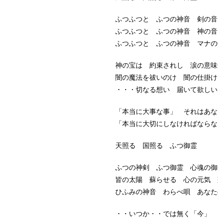
ふつふつと ふつの神音 剣の音
ふつふつと ふつの神音 神の音
ふつふつと ふつの神音 マナの
神の宝は 約束されし 涙の意味
闇の魔法を祓いのけ 闇の仕掛け
・・・切なる想い 届いて欲しい
「本当に大事な事」 それはあな
「本当に大切にしなければならな
天照る 国照る ふつ御霊
ふつの神剣 ふつ御霊 心魂の御
皆の太陽 蘇らせる 心の元気 
ひふみの神音 わらべ唄 あなた
・・いつか・・では無く「今」 