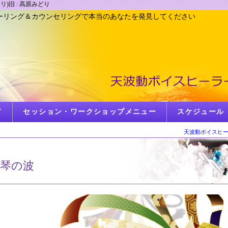
)旧 : 高原みどり
リング＆カウンセリングで本当のあなたを発見してください
て
セッション・ワークショップメニュー
スケジュール
天波動ボイスヒー
琴の波