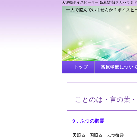
天波動ボイスヒーラー 髙原翠流(タカハラミドリ
一人で悩んでいませんか？ボイスヒー
トップ
髙原翠流につい
ことのは・言の葉・
9．ふつの御霊
天照る 国照る ふつ御霊