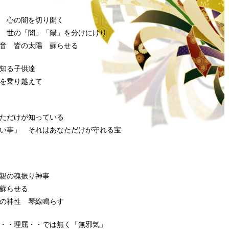
 心の闇を切り開く
 世の「闇」「陽」を分けにけり
音 皆の太陽 蘇らせる
知る子供達
を乗り越えて
ただけが知っている
い事」 それはあなただけが守れる宝
親の魂振り神事
蘇らせる
の神性 琴線鳴らす
・・理屈・・では無く「無邪気」