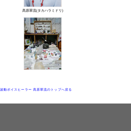
髙原翠流(タカハラミドリ)
波動ボイスヒーラー 髙原翠流のトップへ戻る